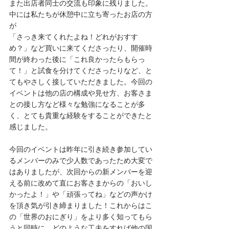
また出店者同士の交流も印象に残りました。
中には私たちが休憩中に立ち寄ったお店の方
が
「さっき来てくれたよね！どれがおすす
め？」など買いに来てくださったり、開催時
間が終わった後に「これ良かったらもらっ
て！」と試食を分けてくださったりなど、と
てもやさしく接していただきました。今回の
イベントは他の店の構成や見せ方、お客さま
との接し方など様々な勉強になることが多
く、とても貴重な経験をすることができたと
感じました。
今回のイベントは昨年に引き続き参加してい
るメンバーのみで少人数であったため大変で
はありましたが、次回からの新メンバーを迎
える前に改めて直にお客さまからの「おいし
かったよ！」や「頑張ってね」などの声かけ
を頂き気が引き締まりました！これからはこ
の「世界のおにぎり」をより多く知ってもら
うと同時に、どのような工夫をすれば他の国