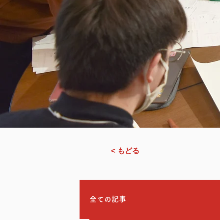
< もどる
全ての記事